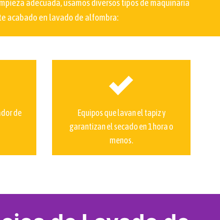
 limpieza adecuada, usamos diversos tipos de maquinaria
nte acabado en lavado de alfombra:
ador de
Equipos que lavan el tapiz y
garantizan el secado en 1 hora o
menos.