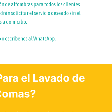
ón de alfombras para todos los clientes
án solicitar el servicio deseado sin el
 a domicilio.
o
o escribenos al WhatsApp.
ara el Lavado de
 Comas?