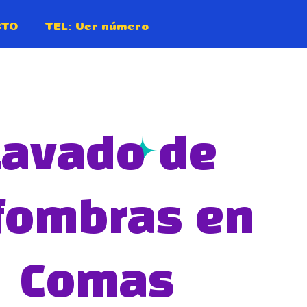
CTO
TEL:
Ver número
Lavado de
fombras en
Comas