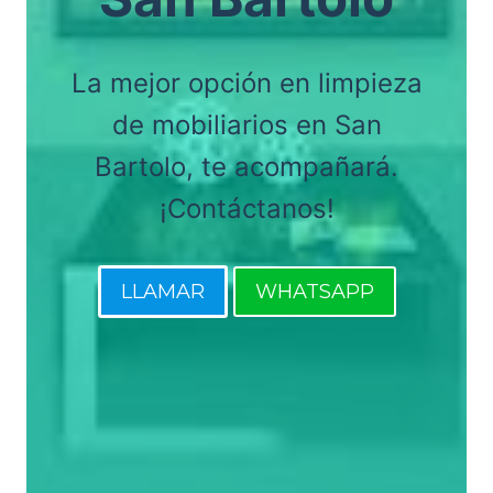
La mejor opción en limpieza
de mobiliarios en San
Bartolo, te acompañará.
¡Contáctanos!
LLAMAR
WHATSAPP