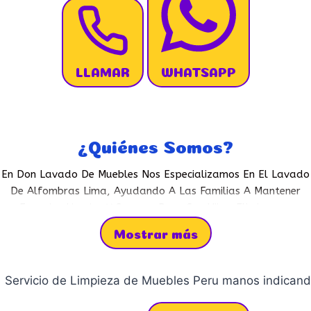
LLAMAR
WHATSAPP
¿Quiénes Somos?
En Don Lavado de Muebles nos especializamos en el lav
En Don Lavado De Muebles Nos Especializamos En El Lavado
De Alfombras Lima, Ayudando A Las Familias A Mantener
Espacios Limpios Y Seguros Para Sus Hijos. Eliminamos
Bacterias Y Polvo Acumulados, Protegiendo La Salud De Los
Mostrar más
Más Pequeños.
Contáctanos
Al
LLAMAR
O Por WhatsApp Y
Disfruta De Alfombras Impecables.