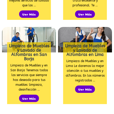
mejores servicios de lavado
trato excelente y
que los …
profesional. Te …
Ver Más
Ver Más
Limpieza de Muebles
Limpieza de Muebles
y Lavado de
y Lavado de
Alfombras en San
Alfombras en Lima
Borja
Limpieza de Muebles y en
Limpieza de Muebles y en
Lima Le daremos la mejor
San Borja Tenemos todos
atención a tus muebles y
los servicios que siempre
alfombras. En los números
has deseado para tus
registrados …
muebles: limpieza,
desinfección …
Ver Más
Ver Más