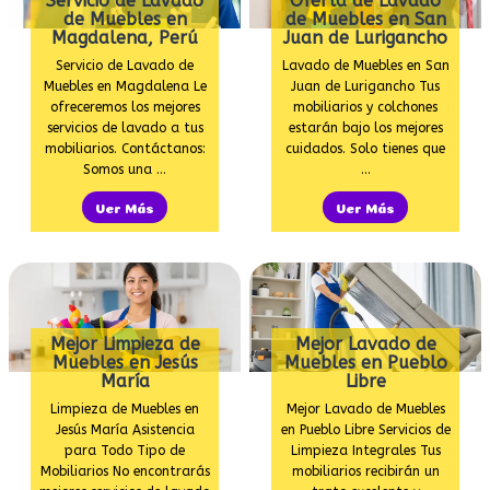
Servicio de Lavado
Oferta de Lavado
de Muebles en
de Muebles en San
Magdalena, Perú
Juan de Lurigancho
Servicio de Lavado de
Lavado de Muebles en San
Muebles en Magdalena Le
Juan de Lurigancho Tus
ofreceremos los mejores
mobiliarios y colchones
servicios de lavado a tus
estarán bajo los mejores
mobiliarios. Contáctanos:
cuidados. Solo tienes que
Somos una …
…
Ver Más
Ver Más
Mejor Limpieza de
Mejor Lavado de
Muebles en Jesús
Muebles en Pueblo
María
Libre
Limpieza de Muebles en
Mejor Lavado de Muebles
Jesús María Asistencia
en Pueblo Libre Servicios de
para Todo Tipo de
Limpieza Integrales Tus
Mobiliarios No encontrarás
mobiliarios recibirán un