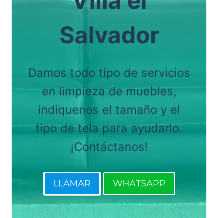
Villa el
Salvador
Damos todo tipo de servicios
en limpieza de muebles,
indiquenos el tamaño y el
tipo de tela para ayudarlo.
¡Contáctanos!
LLAMAR
WHATSAPP