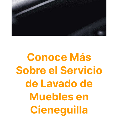
Conoce Más
Sobre el Servicio
de Lavado de
Muebles en
Cieneguilla