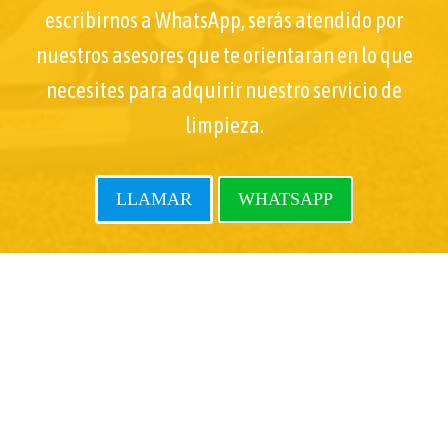
escribirnos a WhatsApp, serás atendido por
nuestros asesores que te orientaran en lo que
necesites para adquirir nuestro servicio de
limpieza.
LLAMAR
WHATSAPP