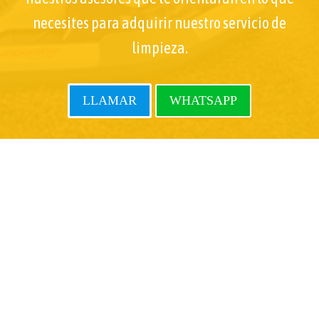
necesites para adquirir nuestro servicio de
limpieza.
LLAMAR
WHATSAPP