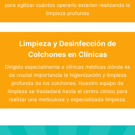
para agilizar cuántos operario estarían realizando la
limpieza profunda
Limpieza y Desinfección de
Colchones en Clínicas
Dirigido especialmente a clínicas médicas dónde es
de crucial importancia la higienización y limpieza
profunda de los colchones. Nuestro equipo de
limpieza se trasladará hasta el centro clínico para
realizar una meticulosa y especializada limpieza.