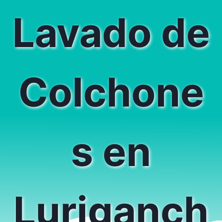
Lavado de
Colchone
s en
Luriganch