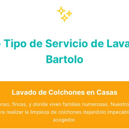
 Tipo de Servicio de Lav
Bartolo
Lavado de Colchones en Casas
nso, fincas, y donde viven familias numerosas. Nuestro
ara realizar la limpieza de colchones dejandolo impecab
acogedor.