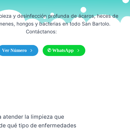
pieza y desinfección profunda de ácaros, heces de
menes, hongos y bacterias en todo San Bartolo.
Contáctanos:
Ver Número
✆ WhatsApp
 atender la limpieza que
o de qué tipo de enfermedades