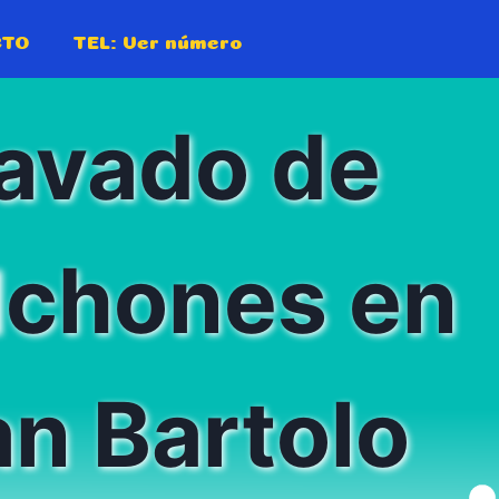
CTO
TEL:
Ver número
avado de
lchones en
n Bartolo