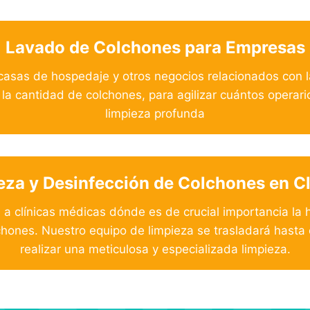
Lavado de Colchones para Empresas
, casas de hospedaje y otros negocios relacionados con l
a cantidad de colchones, para agilizar cuántos operario
limpieza profunda
eza y Desinfección de Colchones en Cl
 a clínicas médicas dónde es de crucial importancia la h
hones. Nuestro equipo de limpieza se trasladará hasta e
realizar una meticulosa y especializada limpieza.