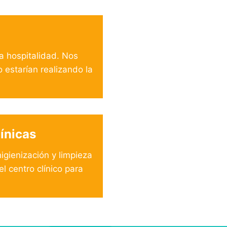
a hospitalidad. Nos
 estarían realizando la
ínicas
igienización y limpieza
l centro clínico para