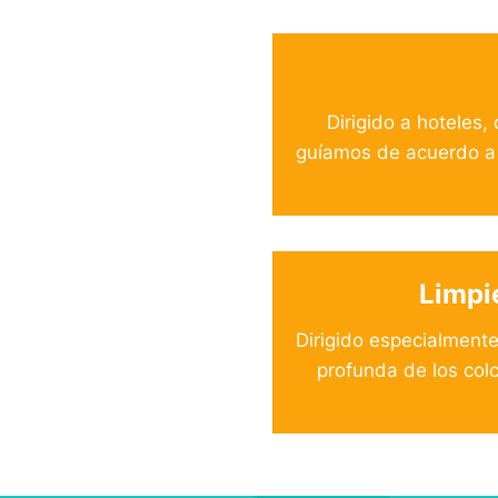
Dirigido a hoteles
guíamos de acuerdo a l
Limpi
Dirigido especialmente
profunda de los colc