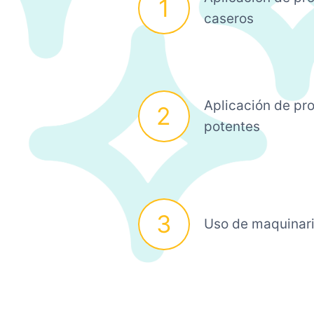
1
caseros
Aplicación de pr
2
potentes
3
Uso de maquinari