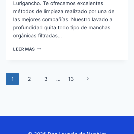
Lurigancho. Te ofrecemos excelentes
métodos de limpieza realizado por una de
las mejores compañías. Nuestro lavado a
profundidad quita todo tipo de manchas
orgánicas filtradas…
LAVADO
LEER MÁS
DE
ALFOMBRAS
EN
SAN
Navegación
Siguiente
1
2
3
…
13
JUAN
DE
de
página
LURIGANCHO
página